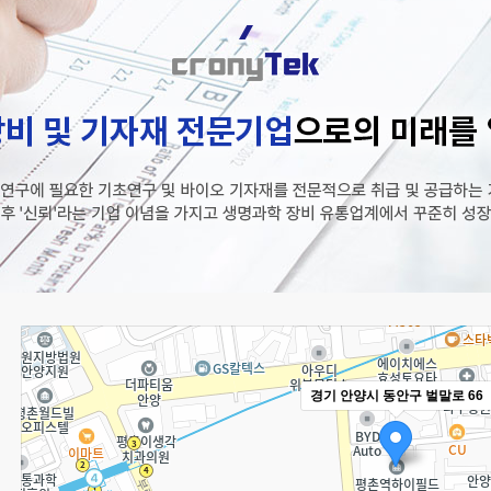
경기 안양시 동안구 벌말로 66